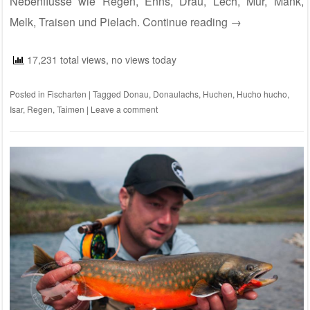
Nebenflüsse wie Regen, Enns, Drau, Lech, Mur, Mank,
Melk, Traisen und Pielach.
Continue reading
→
17,231 total views, no views today
Posted in
Fischarten
|
Tagged
Donau
,
Donaulachs
,
Huchen
,
Hucho hucho
,
Isar
,
Regen
,
Taimen
|
Leave a comment