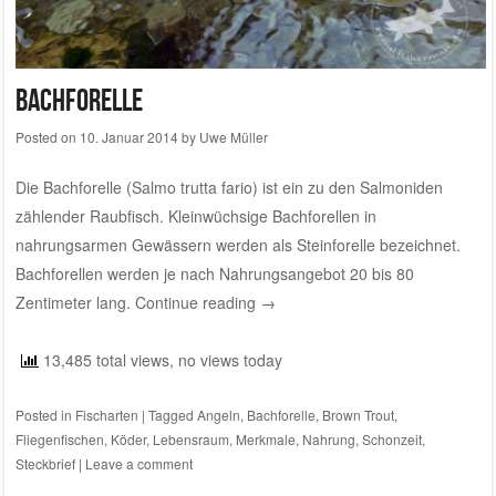
Bachforelle
Posted on
10. Januar 2014
by
Uwe Müller
Die Bachforelle (Salmo trutta fario) ist ein zu den Salmoniden
zählender Raubfisch. Kleinwüchsige Bachforellen in
nahrungsarmen Gewässern werden als Steinforelle bezeichnet.
Bachforellen werden je nach Nahrungsangebot 20 bis 80
Zentimeter lang.
Continue reading
→
13,485 total views, no views today
Posted in
Fischarten
|
Tagged
Angeln
,
Bachforelle
,
Brown Trout
,
Fliegenfischen
,
Köder
,
Lebensraum
,
Merkmale
,
Nahrung
,
Schonzeit
,
Steckbrief
|
Leave a comment