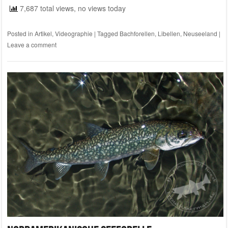
7,687 total views, no views today
Posted in
Artikel
,
Videographie
|
Tagged
Bachforellen
,
Libellen
,
Neuseeland
|
Leave a comment