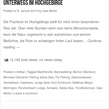
Unterwegs im Hochgebirge
Posted on
8. Januar 2014
by
Uwe Müller
Die Fischerei im Hochgebirge stellt für mich einen besonderen
Reiz dar. Über viele Stunden sieht man keine Menschenseele,
kann die Natur regelrecht in sich aufnehmen und seinem
Bedürfnis, die Rute zu schwingen freien Lauf lassen…
Continue
reading
→
12,165 total views, no views today
Posted in
Artikel
|
Tagged
Bachforelle
,
Bachsaibling
,
Berner Oberland
,
Bernese Oberland
,
Fishing Swiss Alps
,
Fly Fishing
,
Gadmerwasser
,
Gentalbach
,
Hasliaare
,
Junge Aare
,
Kurt Zumbrunn
,
Matthias Meyer
,
Meiringen
,
Reichenbach Lodge
,
Schweiz
,
Swiss Alps
,
Troutfisherman
,
Uwe
Müller
|
Leave a comment