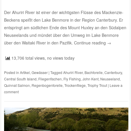
Der Ahuriri River ist einer der wichtigsten Flüsse des Mackenzie-
Beckens speißt den Lake Benmore in der Region Canterbury. Er
entspringt am südlichen Ende des Mount Huxley an den Südalpen
Neuseelands und mündet über den Umweg im Lake Benmore
über den Waitaki River in den Pazifik.
Continue reading
→
13,706 total views, no views today
Posted in
Artikel
,
Gewässer
|
Tagged
Ahuriri River
,
Bachforelle
,
Canterbury
,
Central South Island
,
Fliegenfischen
,
Fly Fishing
,
John Kent
,
Neuseeland
,
Quinnat Salmon
,
Regenbogenforelle
,
Trockenfliege
,
Trophy Trout
|
Leave a
comment