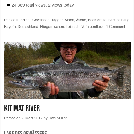
24,389 total views, 2 views today
Posted in
Artikel
,
Gewässer
|
Tagged
Alpen
,
Äsche
,
Bachforelle
,
Bachsaibling
,
Bayern
,
Deutschland
,
Fliegenfischen
,
Leitzach
,
Voralpenfluss
|
1 Comment
Kitimat River
Posted on
7. März 2017
by
Uwe Müller
Lage des Gewässers