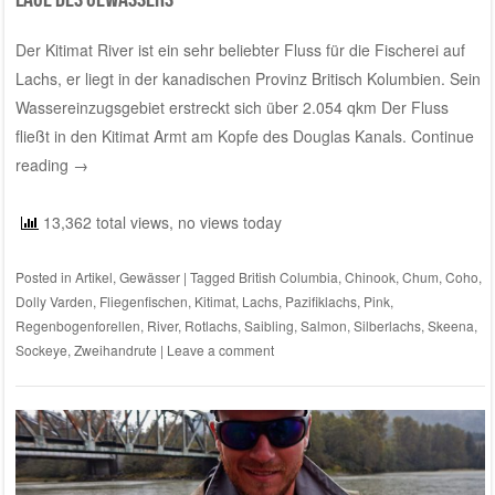
Der Kitimat River ist ein sehr beliebter Fluss für die Fischerei auf
Lachs, er liegt in der kanadischen Provinz Britisch Kolumbien. Sein
Wassereinzugsgebiet erstreckt sich über 2.054 qkm Der Fluss
fließt in den Kitimat Armt am Kopfe des Douglas Kanals.
Continue
reading
→
13,362 total views, no views today
Posted in
Artikel
,
Gewässer
|
Tagged
British Columbia
,
Chinook
,
Chum
,
Coho
,
Dolly Varden
,
Fliegenfischen
,
Kitimat
,
Lachs
,
Pazifiklachs
,
Pink
,
Regenbogenforellen
,
River
,
Rotlachs
,
Saibling
,
Salmon
,
Silberlachs
,
Skeena
,
Sockeye
,
Zweihandrute
|
Leave a comment