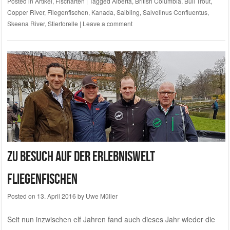
Posted in
Artikel
,
Fischarten
|
Tagged
Alberta
,
British Columbia
,
Bull Trout
,
Copper River
,
Fliegenfischen
,
Kanada
,
Saibling
,
Salvelinus Confluentus
,
Skeena River
,
Stierforelle
|
Leave a comment
Zu Besuch auf der Erlebniswelt
Fliegenfischen
Posted on
13. April 2016
by
Uwe Müller
Seit nun inzwischen elf Jahren fand auch dieses Jahr wieder die