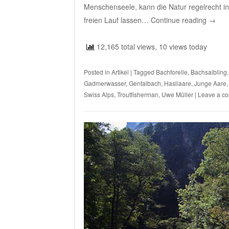
Menschenseele, kann die Natur regelrecht i
freien Lauf lassen…
Continue reading
→
12,165 total views, 10 views today
Posted in
Artikel
|
Tagged
Bachforelle
,
Bachsaibling
Gadmerwasser
,
Gentalbach
,
Hasliaare
,
Junge Aare
Swiss Alps
,
Troutfisherman
,
Uwe Müller
|
Leave a c