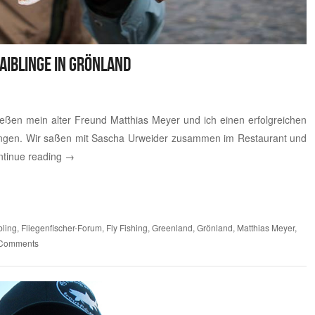
aiblinge in Grönland
eßen mein alter Freund Matthias Meyer und ich einen erfolgreichen
lingen. Wir saßen mit Sascha Urweider zusammen im Restaurant und
tinue reading
→
bling
,
Fliegenfischer-Forum
,
Fly Fishing
,
Greenland
,
Grönland
,
Matthias Meyer
,
Comments