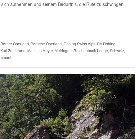
n sich aufnehmen und seinem Bedürfnis, die Rute zu schwingen
,
Berner Oberland
,
Bernese Oberland
,
Fishing Swiss Alps
,
Fly Fishing
,
,
Kurt Zumbrunn
,
Matthias Meyer
,
Meiringen
,
Reichenbach Lodge
,
Schweiz
,
omment