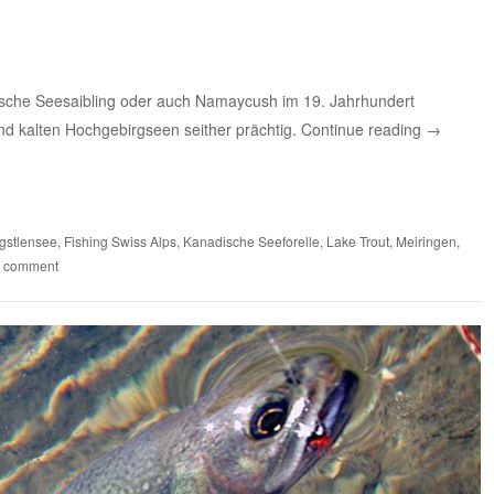
ische Seesaibling oder auch Namaycush im 19. Jahrhundert
und kalten Hochgebirgseen seither prächtig.
Continue reading
→
gstlensee
,
Fishing Swiss Alps
,
Kanadische Seeforelle
,
Lake Trout
,
Meiringen
,
a comment