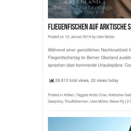
Fliegenfischen auf Arktische S
Posted on
10. Januar 2014
by
Uwe Müller
Während einer gemütlichen Nachtmahlzeit li
Fliegenfischertag im Berner Oberland ausk
sprachen über kommende Urlaubspläne.
Con
28,813 total views, 22 views today
Posted in
Artikel
|
Tagged
Arctic Char
,
Arktischer Sai
Qaqortoq
,
Troutfisherman
,
Uwe Müller
,
Wave Fly
|
2 