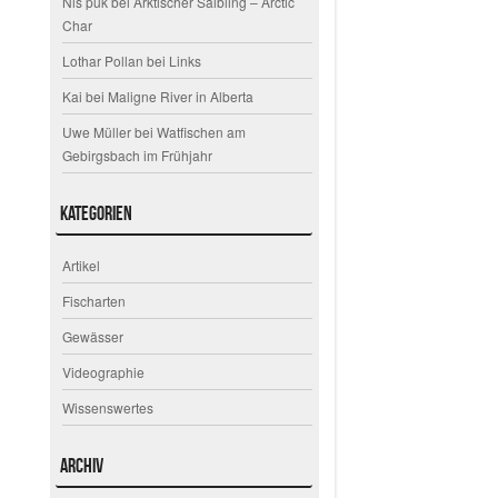
Nis puk
bei
Arktischer Saibling – Arctic
Char
Lothar Pollan
bei
Links
Kai
bei
Maligne River in Alberta
Uwe Müller
bei
Watfischen am
Gebirgsbach im Frühjahr
Kategorien
Artikel
Fischarten
Gewässer
Videographie
Wissenswertes
Archiv