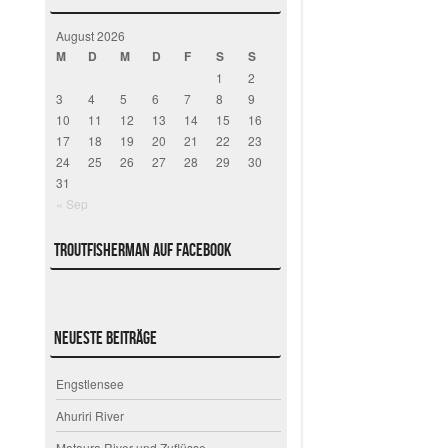
August 2026
M
D
M
D
F
S
S
1
2
3
4
5
6
7
8
9
10
11
12
13
14
15
16
17
18
19
20
21
22
23
24
25
26
27
28
29
30
31
« Sep
Troutfisherman auf Facebook
Neueste Beiträge
Engstlensee
Ahuriri River
Mataura River und Zuflüsse