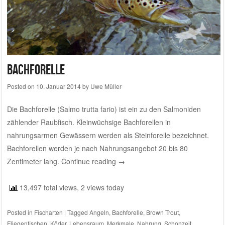
Bachforelle
Posted on
10. Januar 2014
by
Uwe Müller
Die Bachforelle (Salmo trutta fario) ist ein zu den Salmoniden
zählender Raubfisch. Kleinwüchsige Bachforellen in
nahrungsarmen Gewässern werden als Steinforelle bezeichnet.
Bachforellen werden je nach Nahrungsangebot 20 bis 80
Zentimeter lang.
Continue reading
→
13,497 total views, 2 views today
Posted in
Fischarten
|
Tagged
Angeln
,
Bachforelle
,
Brown Trout
,
Fliegenfischen
,
Köder
,
Lebensraum
,
Merkmale
,
Nahrung
,
Schonzeit
,