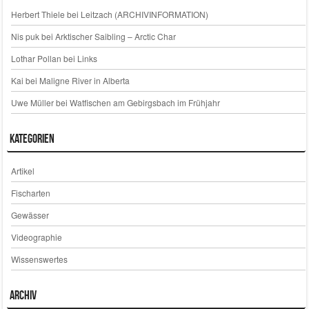
Herbert Thiele
bei
Leitzach (ARCHIVINFORMATION)
Nis puk
bei
Arktischer Saibling – Arctic Char
Lothar Pollan
bei
Links
Kai
bei
Maligne River in Alberta
Uwe Müller
bei
Watfischen am Gebirgsbach im Frühjahr
Kategorien
Artikel
Fischarten
Gewässer
Videographie
Wissenswertes
Archiv