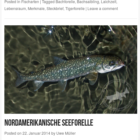
Posted in
Fischarten
|
Tagged
Bachforelle
,
Bachsaibling
,
Laichzeit
,
Lebensraum
,
Merkmale
,
Steckbrief
,
Tigerforelle
|
Leave a comment
Nordamerikanische Seeforelle
Posted on
22. Januar 2014
by
Uwe Müller