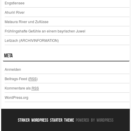
Engstlensee
Ahuriri River
Mataura River und Zuflüsse
Frühlingshafte Gefühle an einem bayrischen Juwel
Leitzach (ARCHIVINFORMATION)
Meta
Anmelden
Beitrags-Feed (
RSS
)
Kommentare als
RSS
WordPress.org
Striker WordPress Starter Theme
Powered By WordPress