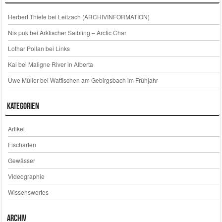
Herbert Thiele
bei
Leitzach (ARCHIVINFORMATION)
Nis puk
bei
Arktischer Saibling – Arctic Char
Lothar Pollan
bei
Links
Kai
bei
Maligne River in Alberta
Uwe Müller
bei
Watfischen am Gebirgsbach im Frühjahr
Kategorien
Artikel
Fischarten
Gewässer
Videographie
Wissenswertes
Archiv