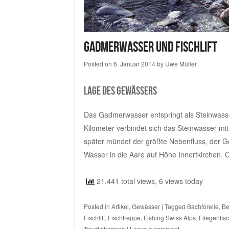
Gadmerwasser und Fischlift
Posted on
6. Januar 2014
by
Uwe Müller
Lage des Gewässers
Das Gadmerwasser entspringt als Steinwass
Kilometer verbindet sich das Steinwasser 
später mündet der größte Nebenfluss, der G
Wasser in die Aare auf Höhe Innertkirchen.
C
21,441 total views, 6 views today
Posted in
Artikel
,
Gewässer
|
Tagged
Bachforelle
,
Be
Fischlift
,
Fischtreppe
,
Fishing Swiss Alps
,
Fliegenfis
Troutfisherman
|
Leave a comment