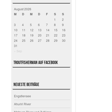
August 2026
M
D
M
D
F
S
S
1
2
3
4
5
6
7
8
9
10
11
12
13
14
15
16
17
18
19
20
21
22
23
24
25
26
27
28
29
30
31
« Sep
Troutfisherman auf Facebook
Neueste Beiträge
Engstlensee
Ahuriri River
Mataura River und Zuflüsse