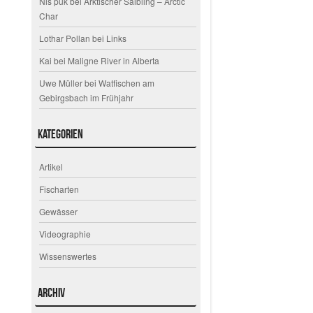
Nis puk
bei
Arktischer Saibling – Arctic
Char
Lothar Pollan
bei
Links
Kai
bei
Maligne River in Alberta
Uwe Müller
bei
Watfischen am
Gebirgsbach im Frühjahr
Kategorien
Artikel
Fischarten
Gewässer
Videographie
Wissenswertes
Archiv