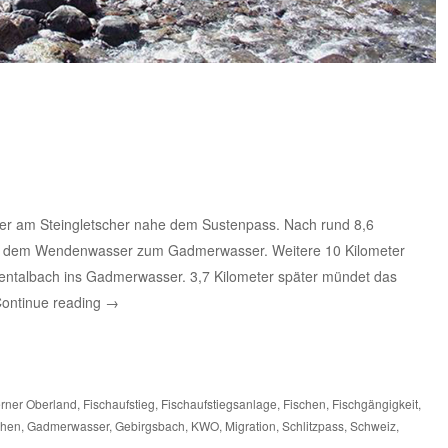
er am Steingletscher nahe dem Sustenpass. Nach rund 8,6
mit dem Wendenwasser zum Gadmerwasser. Weitere 10 Kilometer
entalbach ins Gadmerwasser. 3,7 Kilometer später mündet das
ontinue reading
→
rner Oberland
,
Fischaufstieg
,
Fischaufstiegsanlage
,
Fischen
,
Fischgängigkeit
,
chen
,
Gadmerwasser
,
Gebirgsbach
,
KWO
,
Migration
,
Schlitzpass
,
Schweiz
,