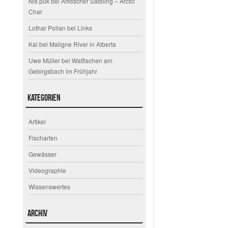
Nis puk
bei
Arktischer Saibling – Arctic
Char
Lothar Pollan
bei
Links
Kai
bei
Maligne River in Alberta
Uwe Müller
bei
Watfischen am
Gebirgsbach im Frühjahr
Kategorien
Artikel
Fischarten
Gewässer
Videographie
Wissenswertes
Archiv