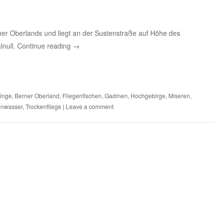
ner Oberlands und liegt an der Sustenstraße auf Höhe des
lnull.
Continue reading
→
inge
,
Berner Oberland
,
Fliegenfischen
,
Gadmen
,
Hochgebirge
,
Miseren
,
inwasser
,
Trockenfliege
|
Leave a comment