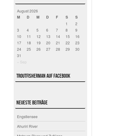
August 2026
M
D
M
D
F
S
S
1
2
3
4
5
6
7
8
9
10
11
12
13
14
15
16
17
18
19
20
21
22
23
24
25
26
27
28
29
30
31
« Sep
Troutfisherman auf Facebook
Neueste Beiträge
Engstlensee
Ahuriri River
Mataura River und Zuflüsse