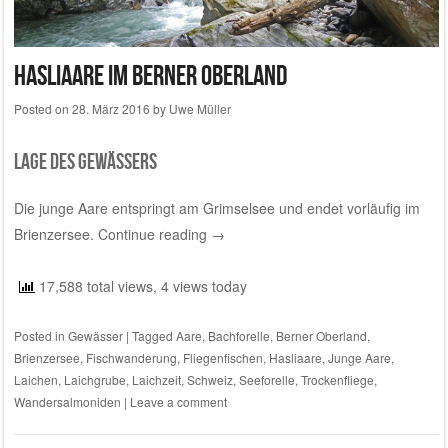
Hasliaare im Berner Oberland
Posted on
28. März 2016
by
Uwe Müller
Lage des Gewässers
Die junge Aare entspringt am Grimselsee und endet vorläufig im
Brienzersee.
Continue reading
→
17,588 total views, 4 views today
Posted in
Gewässer
|
Tagged
Aare
,
Bachforelle
,
Berner Oberland
,
Brienzersee
,
Fischwanderung
,
Fliegenfischen
,
Hasliaare
,
Junge Aare
,
Laichen
,
Laichgrube
,
Laichzeit
,
Schweiz
,
Seeforelle
,
Trockenfliege
,
Wandersalmoniden
|
Leave a comment