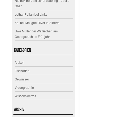
Nis puk
bei
Arktischer Saibling – Arctic
Char
Lothar Pollan
bei
Links
Kai
bei
Maligne River in Alberta
Uwe Müller
bei
Watfischen am
Gebirgsbach im Frühjahr
Kategorien
Artikel
Fischarten
Gewässer
Videographie
Wissenswertes
Archiv