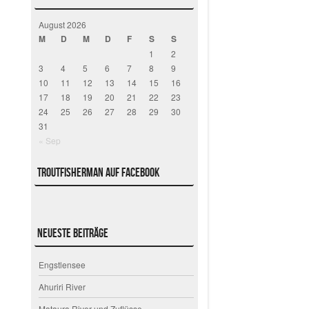
August 2026
M
D
M
D
F
S
S
1
2
3
4
5
6
7
8
9
10
11
12
13
14
15
16
17
18
19
20
21
22
23
24
25
26
27
28
29
30
31
« Sep
Troutfisherman auf Facebook
Neueste Beiträge
Engstlensee
Ahuriri River
Mataura River und Zuflüsse