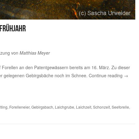
 Frühjahr
ützung von
Matthias Meyer
f Forellen an den Patentgewässern bereits am 16. März. Zu dieser
öher gelegenen Gebirgsbäche noch im Schnee.
Continue reading
→
tling
,
Forelleneier
,
Gebirgsbach
,
Laichgrube
,
Laichzeit
,
Schonzeit
,
Seeforelle
,