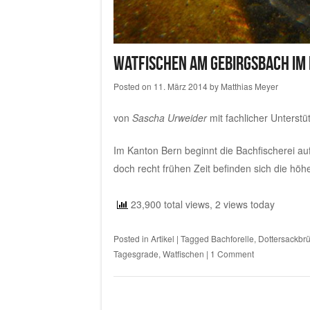
Watfischen am Gebirgsbach im
Posted on
11. März 2014
by
Matthias Meyer
von
Sascha Urweider
mit fachlicher Unterst
Im Kanton Bern beginnt die Bachfischerei au
doch recht frühen Zeit befinden sich die h
23,900 total views, 2 views today
Posted in
Artikel
|
Tagged
Bachforelle
,
Dottersackbrü
Tagesgrade
,
Watfischen
|
1 Comment