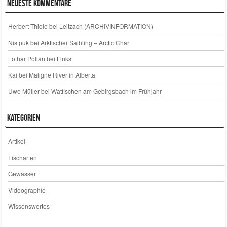
Neueste Kommentare
Herbert Thiele
bei
Leitzach (ARCHIVINFORMATION)
Nis puk
bei
Arktischer Saibling – Arctic Char
Lothar Pollan
bei
Links
Kai
bei
Maligne River in Alberta
Uwe Müller
bei
Watfischen am Gebirgsbach im Frühjahr
Kategorien
Artikel
Fischarten
Gewässer
Videographie
Wissenswertes