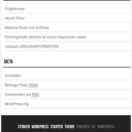
Engstlensee
Ahuriri River
Mataura River und Zuflüsse
Frühlingshafte Gefühle an einem bayrischen Juwel
Leitzach (ARCHIVINFORMATION)
Meta
Anmelden
Beitrags-Feed (
RSS
)
Kommentare als
RSS
WordPress.org
Striker WordPress Starter Theme
Powered By WordPress