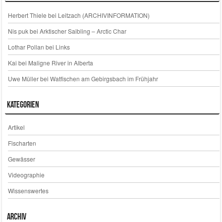
Herbert Thiele
bei
Leitzach (ARCHIVINFORMATION)
Nis puk
bei
Arktischer Saibling – Arctic Char
Lothar Pollan
bei
Links
Kai
bei
Maligne River in Alberta
Uwe Müller
bei
Watfischen am Gebirgsbach im Frühjahr
Kategorien
Artikel
Fischarten
Gewässer
Videographie
Wissenswertes
Archiv