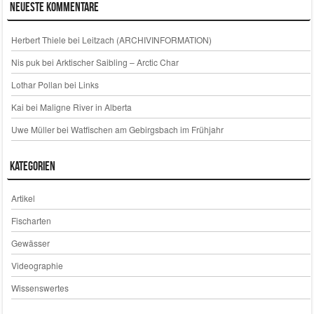
Neueste Kommentare
Herbert Thiele
bei
Leitzach (ARCHIVINFORMATION)
Nis puk
bei
Arktischer Saibling – Arctic Char
Lothar Pollan
bei
Links
Kai
bei
Maligne River in Alberta
Uwe Müller
bei
Watfischen am Gebirgsbach im Frühjahr
Kategorien
Artikel
Fischarten
Gewässer
Videographie
Wissenswertes