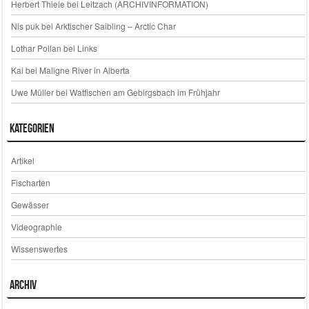
Herbert Thiele
bei
Leitzach (ARCHIVINFORMATION)
Nis puk
bei
Arktischer Saibling – Arctic Char
Lothar Pollan
bei
Links
Kai
bei
Maligne River in Alberta
Uwe Müller
bei
Watfischen am Gebirgsbach im Frühjahr
Kategorien
Artikel
Fischarten
Gewässer
Videographie
Wissenswertes
Archiv