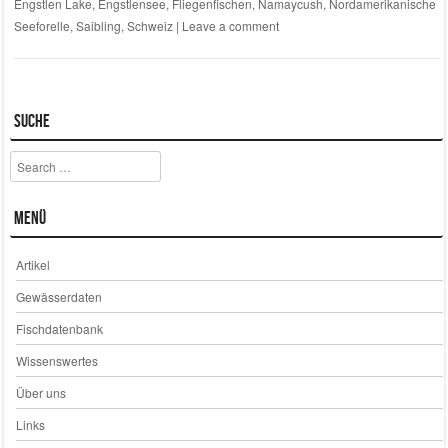
Engstlen Lake
,
Engstlensee
,
Fliegenfischen
,
Namaycush
,
Nordamerikanische
Seeforelle
,
Saibling
,
Schweiz
|
Leave a comment
Suche
Search
Menü
Artikel
Gewässerdaten
Fischdatenbank
Wissenswertes
Über uns
Links