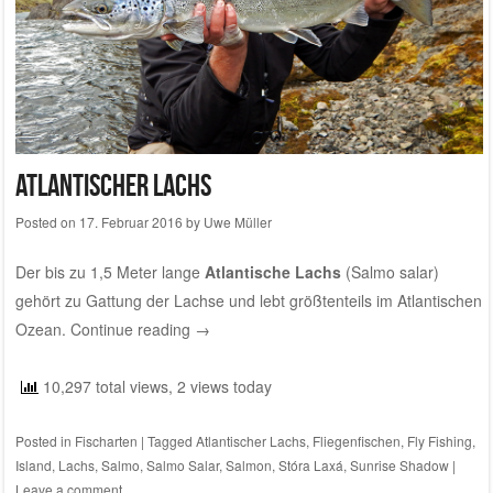
Atlantischer Lachs
Posted on
17. Februar 2016
by
Uwe Müller
Der bis zu 1,5 Meter lange
Atlantische Lachs
(Salmo salar)
gehört zu Gattung der Lachse und lebt größtenteils im Atlantischen
Ozean.
Continue reading
→
10,297 total views, 2 views today
Posted in
Fischarten
|
Tagged
Atlantischer Lachs
,
Fliegenfischen
,
Fly Fishing
,
Island
,
Lachs
,
Salmo
,
Salmo Salar
,
Salmon
,
Stóra Laxá
,
Sunrise Shadow
|
Leave a comment