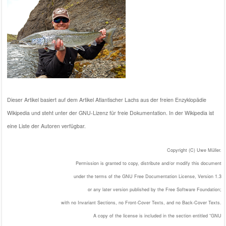
Dieser Artikel basiert auf dem Artikel
Atlantischer Lachs
aus der freien Enzyklopädie
Wikipedia
und steht unter der
GNU-Lizenz für freie Dokumentation
. In der Wikipedia ist
eine
Liste der Autoren
verfügbar.
Copyright (C) Uwe Müller.
Permission is granted to copy, distribute and/or modify this document
under the terms of the GNU Free Documentation License, Version 1.3
or any later version published by the Free Software Foundation;
with no Invariant Sections, no Front-Cover Texts, and no Back-Cover Texts.
A copy of the license is included in the section entitled “GNU