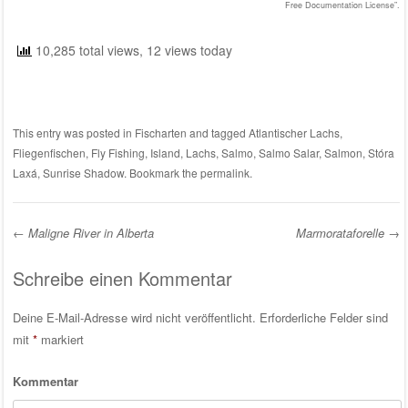
Free Documentation License”.
10,285 total views, 12 views today
This entry was posted in
Fischarten
and tagged
Atlantischer Lachs
,
Fliegenfischen
,
Fly Fishing
,
Island
,
Lachs
,
Salmo
,
Salmo Salar
,
Salmon
,
Stóra
Laxá
,
Sunrise Shadow
. Bookmark the
permalink
.
←
Maligne River in Alberta
Marmorataforelle
→
Post navigation
Schreibe einen Kommentar
Deine E-Mail-Adresse wird nicht veröffentlicht.
Erforderliche Felder sind
mit
*
markiert
Kommentar