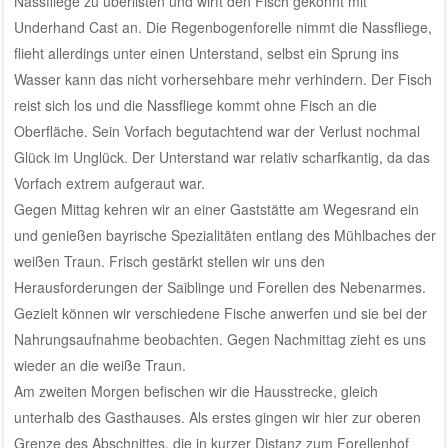
Nassfliege zu überlisten und wirft den Fisch gekonnt mit
Underhand Cast an. Die Regenbogenforelle nimmt die Nassfliege,
flieht allerdings unter einen Unterstand, selbst ein Sprung ins
Wasser kann das nicht vorhersehbare mehr verhindern. Der Fisch
reist sich los und die Nassfliege kommt ohne Fisch an die
Oberfläche. Sein Vorfach begutachtend war der Verlust nochmal
Glück im Unglück. Der Unterstand war relativ scharfkantig, da das
Vorfach extrem aufgeraut war.
Gegen Mittag kehren wir an einer Gaststätte am Wegesrand ein
und genießen bayrische Spezialitäten entlang des Mühlbaches der
weißen Traun. Frisch gestärkt stellen wir uns den
Herausforderungen der Saiblinge und Forellen des Nebenarmes.
Gezielt können wir verschiedene Fische anwerfen und sie bei der
Nahrungsaufnahme beobachten. Gegen Nachmittag zieht es uns
wieder an die weiße Traun.
Am zweiten Morgen befischen wir die Hausstrecke, gleich
unterhalb des Gasthauses. Als erstes gingen wir hier zur oberen
Grenze des Abschnittes, die in kurzer Distanz zum Forellenhof