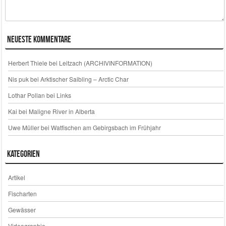
Neueste Kommentare
Herbert Thiele
bei
Leitzach (ARCHIVINFORMATION)
Nis puk
bei
Arktischer Saibling – Arctic Char
Lothar Pollan
bei
Links
Kai
bei
Maligne River in Alberta
Uwe Müller
bei
Watfischen am Gebirgsbach im Frühjahr
Kategorien
Artikel
Fischarten
Gewässer
Videographie