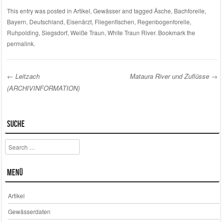
This entry was posted in
Artikel
,
Gewässer
and tagged
Äsche
,
Bachforelle
,
Bayern
,
Deutschland
,
Eisenärzt
,
Fliegenfischen
,
Regenbogenforelle
,
Ruhpolding
,
Siegsdorf
,
Weiße Traun
,
White Traun River
. Bookmark the
permalink
.
←
Leitzach
Mataura River und Zuflüsse
→
(ARCHIVINFORMATION)
Post navigation
Suche
Search
Menü
Artikel
Gewässerdaten