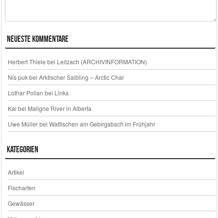
Neueste Kommentare
Herbert Thiele
bei
Leitzach (ARCHIVINFORMATION)
Nis puk
bei
Arktischer Saibling – Arctic Char
Lothar Pollan
bei
Links
Kai
bei
Maligne River in Alberta
Uwe Müller
bei
Watfischen am Gebirgsbach im Frühjahr
Kategorien
Artikel
Fischarten
Gewässer