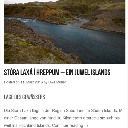
Stóra Laxá í Hreppum – Ein Juwel Islands
Posted on
11. März 2016
by
Uwe Müller
Lage des Gewässers
Die Stóra Laxá liegt in der Region Suðurland im Süden Islands. Mit
einer Gesamtlänge von rund 90 Kilometern erstreckt sie sich bis
weit ins Hochland Islands.
Continue reading
→