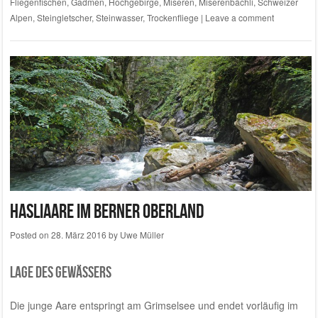
Fliegenfischen
,
Gadmen
,
Hochgebirge
,
Miseren
,
Miserenbächli
,
Schweizer
Alpen
,
Steingletscher
,
Steinwasser
,
Trockenfliege
|
Leave a comment
Hasliaare im Berner Oberland
Posted on
28. März 2016
by
Uwe Müller
Lage des Gewässers
Die junge Aare entspringt am Grimselsee und endet vorläufig im