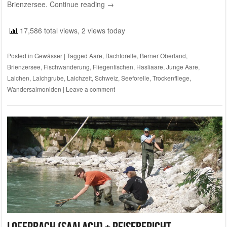
Brienzersee.
Continue reading
→
17,586 total views, 2 views today
Posted in
Gewässer
|
Tagged
Aare
,
Bachforelle
,
Berner Oberland
,
Brienzersee
,
Fischwanderung
,
Fliegenfischen
,
Hasliaare
,
Junge Aare
,
Laichen
,
Laichgrube
,
Laichzeit
,
Schweiz
,
Seeforelle
,
Trockenfliege
,
Wandersalmoniden
|
Leave a comment