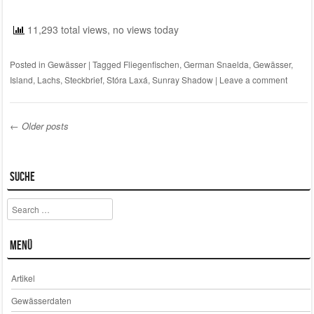
11,293 total views, no views today
Posted in
Gewässer
|
Tagged
Fliegenfischen
,
German Snaelda
,
Gewässer
,
Island
,
Lachs
,
Steckbrief
,
Stóra Laxá
,
Sunray Shadow
|
Leave a comment
←
Older posts
Post navigation
Suche
Search
Menü
Artikel
Gewässerdaten