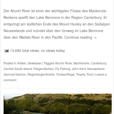
Der Ahuriri River ist einer der wichtigsten Flüsse des Mackenzie-
Beckens speißt den Lake Benmore in der Region Canterbury. Er
entspringt am südlichen Ende des Mount Huxley an den Südalpen
Neuseelands und mündet über den Umweg im Lake Benmore
über den Waitaki River in den Pazifik.
Continue reading
→
13,690 total views, no views today
Posted in
Artikel
,
Gewässer
|
Tagged
Ahuriri River
,
Bachforelle
,
Canterbury
,
Central South Island
,
Fliegenfischen
,
Fly Fishing
,
John Kent
,
Neuseeland
,
Quinnat Salmon
,
Regenbogenforelle
,
Trockenfliege
,
Trophy Trout
|
Leave a
comment