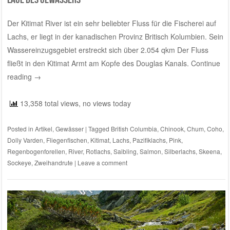
Der Kitimat River ist ein sehr beliebter Fluss für die Fischerei auf
Lachs, er liegt in der kanadischen Provinz Britisch Kolumbien. Sein
Wassereinzugsgebiet erstreckt sich über 2.054 qkm Der Fluss
fließt in den Kitimat Armt am Kopfe des Douglas Kanals.
Continue
reading
→
13,358 total views, no views today
Posted in
Artikel
,
Gewässer
|
Tagged
British Columbia
,
Chinook
,
Chum
,
Coho
,
Dolly Varden
,
Fliegenfischen
,
Kitimat
,
Lachs
,
Pazifiklachs
,
Pink
,
Regenbogenforellen
,
River
,
Rotlachs
,
Saibling
,
Salmon
,
Silberlachs
,
Skeena
,
Sockeye
,
Zweihandrute
|
Leave a comment