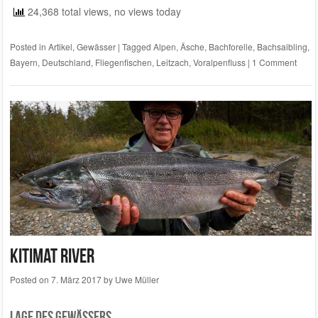
24,368 total views, no views today
Posted in
Artikel
,
Gewässer
|
Tagged
Alpen
,
Äsche
,
Bachforelle
,
Bachsaibling
,
Bayern
,
Deutschland
,
Fliegenfischen
,
Leitzach
,
Voralpenfluss
|
1 Comment
Kitimat River
Posted on
7. März 2017
by
Uwe Müller
Lage des Gewässers