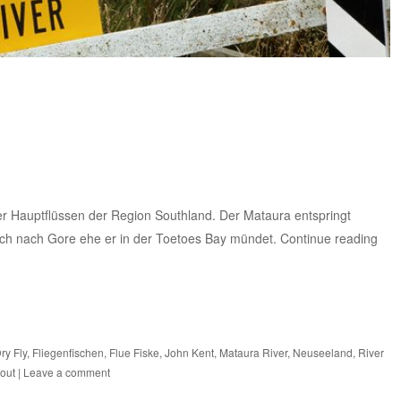
ier Hauptflüssen der Region Southland. Der Mataura entspringt
lich nach Gore ehe er in der Toetoes Bay mündet.
Continue reading
ry Fly
,
Fliegenfischen
,
Flue Fiske
,
John Kent
,
Mataura River
,
Neuseeland
,
River
rout
|
Leave a comment