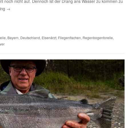
il noch nicht auf. Dennoch ist der Drang ans Wasser zu kommen zu
ding
→
elle
,
Bayern
,
Deutschland
,
Eisenärzt
,
Fliegenfischen
,
Regenbogenforelle
,
ver