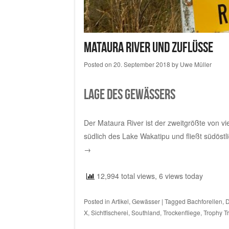
Mataura River und Zuflüsse
Posted on
20. September 2018
by
Uwe Müller
Lage des Gewässers
Der Mataura River ist der zweitgrößte von v
südlich des Lake Wakatipu und fließt südöst
→
12,994 total views, 6 views today
Posted in
Artikel
,
Gewässer
|
Tagged
Bachforellen
,
D
X
,
Sichtfischerei
,
Southland
,
Trockenfliege
,
Trophy T