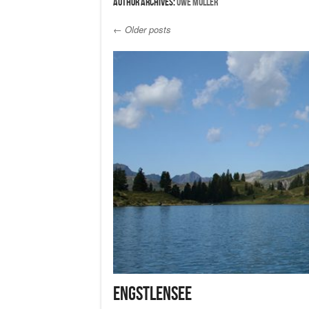
Author Archives:
Uwe Müller
←
Older posts
Post navigation
Engstlensee