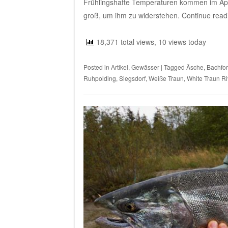
Frühlingshafte Temperaturen kommen im Apr
groß, um ihm zu widerstehen.
Continue rea
18,371 total views, 10 views today
Posted in
Artikel
,
Gewässer
|
Tagged
Äsche
,
Bachfor
Ruhpolding
,
Siegsdorf
,
Weiße Traun
,
White Traun Ri