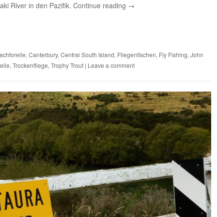
i River in den Pazifik.
Continue reading
→
achforelle
,
Canterbury
,
Central South Island
,
Fliegenfischen
,
Fly Fishing
,
John
elle
,
Trockenfliege
,
Trophy Trout
|
Leave a comment