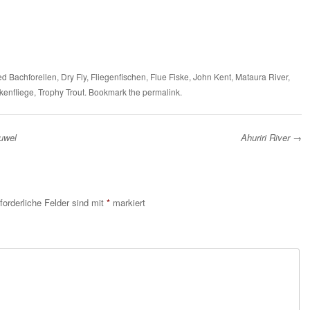
ed
Bachforellen
,
Dry Fly
,
Fliegenfischen
,
Flue Fiske
,
John Kent
,
Mataura River
,
kenfliege
,
Trophy Trout
. Bookmark the
permalink
.
uwel
Ahuriri River
→
forderliche Felder sind mit
*
markiert