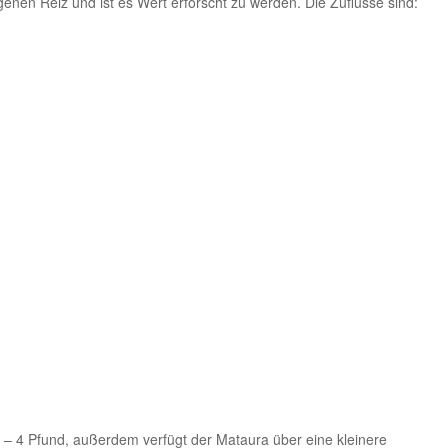
genen Reiz und ist es Wert erforscht zu werden. Die Zuflüsse sind:
 2 – 4 Pfund, außerdem verfügt der Mataura über eine kleinere