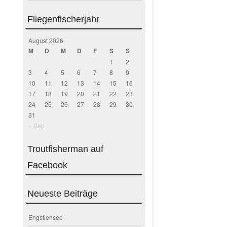
Fliegenfischerjahr
August 2026
M
D
M
D
F
S
S
1
2
3
4
5
6
7
8
9
10
11
12
13
14
15
16
17
18
19
20
21
22
23
24
25
26
27
28
29
30
31
« Sep
Troutfisherman auf
Facebook
Neueste Beiträge
Engstlensee