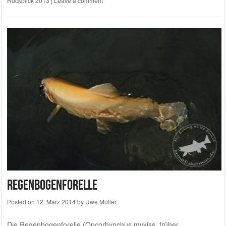
Rückblick 2013
|
Leave a comment
Regenbogenforelle
Posted on
12. März 2014
by
Uwe Müller
Die Regenbogenforelle (Oncorhynchus mykiss, früher