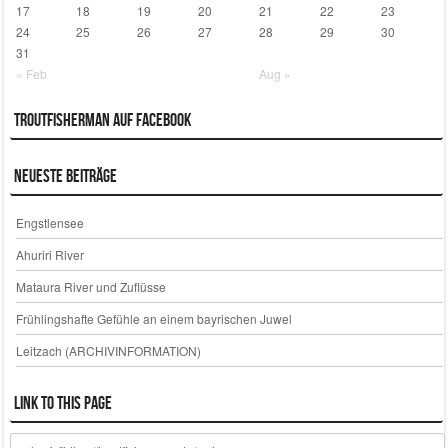
17
18
19
20
21
22
23
24
25
26
27
28
29
30
31
« Feb
Aug »
Troutfisherman auf Facebook
Neueste Beiträge
Engstlensee
Ahuriri River
Mataura River und Zuflüsse
Frühlingshafte Gefühle an einem bayrischen Juwel
Leitzach (ARCHIVINFORMATION)
Link to this page