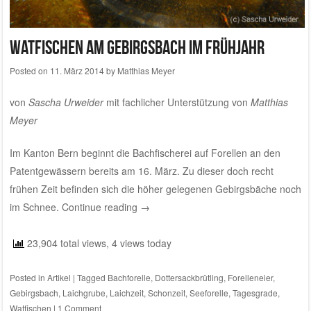
Watfischen am Gebirgsbach im Frühjahr
Posted on
11. März 2014
by
Matthias Meyer
von
Sascha Urweider
mit fachlicher Unterstützung von
Matthias
Meyer
Im Kanton Bern beginnt die Bachfischerei auf Forellen an den
Patentgewässern bereits am 16. März. Zu dieser doch recht
frühen Zeit befinden sich die höher gelegenen Gebirgsbäche noch
im Schnee.
Continue reading
→
23,904 total views, 4 views today
Posted in
Artikel
|
Tagged
Bachforelle
,
Dottersackbrütling
,
Forelleneier
,
Gebirgsbach
,
Laichgrube
,
Laichzeit
,
Schonzeit
,
Seeforelle
,
Tagesgrade
,
Watfischen
|
1 Comment