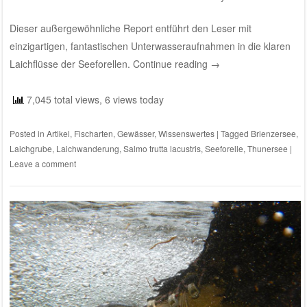
Dieser außergewöhnliche Report entführt den Leser mit
einzigartigen, fantastischen Unterwasseraufnahmen in die klaren
Laichflüsse der Seeforellen.
Continue reading
→
7,045 total views, 6 views today
Posted in
Artikel
,
Fischarten
,
Gewässer
,
Wissenswertes
|
Tagged
Brienzersee
,
Laichgrube
,
Laichwanderung
,
Salmo trutta lacustris
,
Seeforelle
,
Thunersee
|
Leave a comment