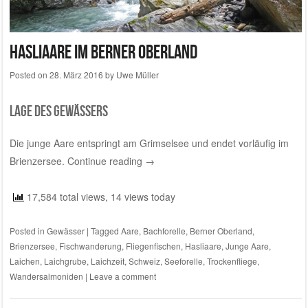
Hasliaare im Berner Oberland
Posted on
28. März 2016
by
Uwe Müller
Lage des Gewässers
Die junge Aare entspringt am Grimselsee und endet vorläufig im
Brienzersee.
Continue reading
→
17,584 total views, 14 views today
Posted in
Gewässer
|
Tagged
Aare
,
Bachforelle
,
Berner Oberland
,
Brienzersee
,
Fischwanderung
,
Fliegenfischen
,
Hasliaare
,
Junge Aare
,
Laichen
,
Laichgrube
,
Laichzeit
,
Schweiz
,
Seeforelle
,
Trockenfliege
,
Wandersalmoniden
|
Leave a comment