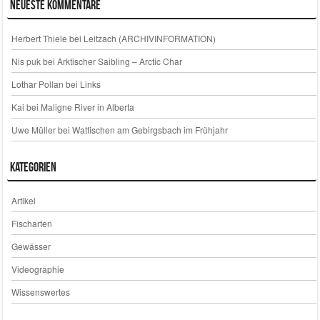
Neueste Kommentare
Herbert Thiele
bei
Leitzach (ARCHIVINFORMATION)
Nis puk
bei
Arktischer Saibling – Arctic Char
Lothar Pollan
bei
Links
Kai
bei
Maligne River in Alberta
Uwe Müller
bei
Watfischen am Gebirgsbach im Frühjahr
Kategorien
Artikel
Fischarten
Gewässer
Videographie
Wissenswertes