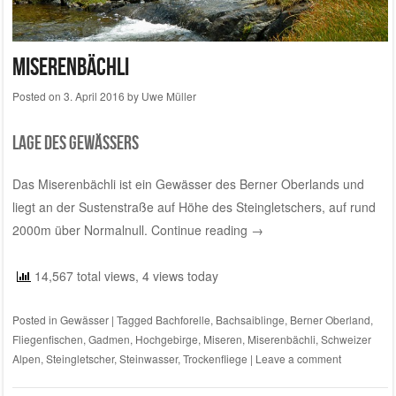
Miserenbächli
Posted on
3. April 2016
by
Uwe Müller
Lage des Gewässers
Das Miserenbächli ist ein Gewässer des Berner Oberlands und
liegt an der Sustenstraße auf Höhe des Steingletschers, auf rund
2000m über Normalnull.
Continue reading
→
14,567 total views, 4 views today
Posted in
Gewässer
|
Tagged
Bachforelle
,
Bachsaiblinge
,
Berner Oberland
,
Fliegenfischen
,
Gadmen
,
Hochgebirge
,
Miseren
,
Miserenbächli
,
Schweizer
Alpen
,
Steingletscher
,
Steinwasser
,
Trockenfliege
|
Leave a comment