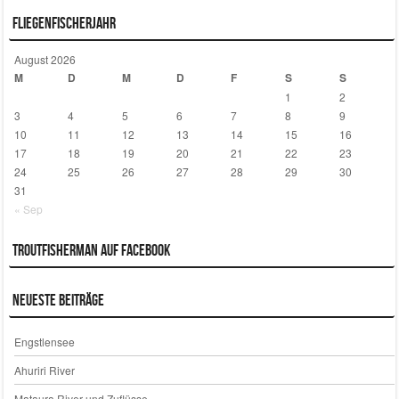
Fliegenfischerjahr
August 2026
M
D
M
D
F
S
S
1
2
3
4
5
6
7
8
9
10
11
12
13
14
15
16
17
18
19
20
21
22
23
24
25
26
27
28
29
30
31
« Sep
Troutfisherman auf Facebook
Neueste Beiträge
Engstlensee
Ahuriri River
Mataura River und Zuflüsse