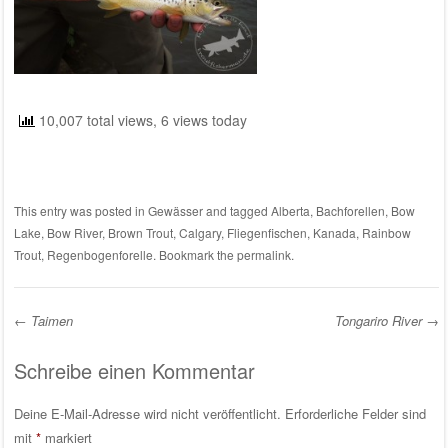
10,007 total views, 6 views today
This entry was posted in
Gewässer
and tagged
Alberta
,
Bachforellen
,
Bow
Lake
,
Bow River
,
Brown Trout
,
Calgary
,
Fliegenfischen
,
Kanada
,
Rainbow
Trout
,
Regenbogenforelle
. Bookmark the
permalink
.
←
Taimen
Tongariro River
→
Post navigation
Schreibe einen Kommentar
Deine E-Mail-Adresse wird nicht veröffentlicht.
Erforderliche Felder sind
mit
*
markiert