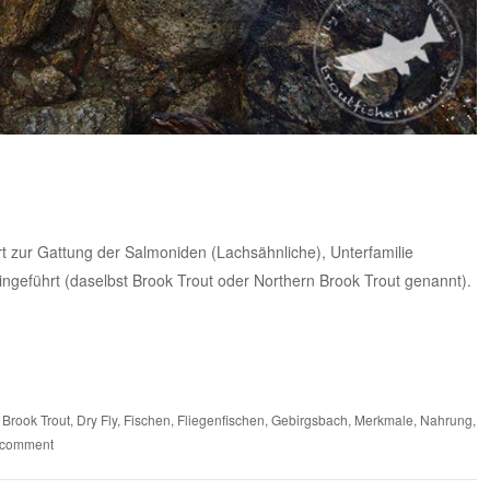
ört zur Gattung der Salmoniden (Lachsähnliche), Unterfamilie
ngeführt (daselbst Brook Trout oder Northern Brook Trout genannt).
,
Brook Trout
,
Dry Fly
,
Fischen
,
Fliegenfischen
,
Gebirgsbach
,
Merkmale
,
Nahrung
,
 comment