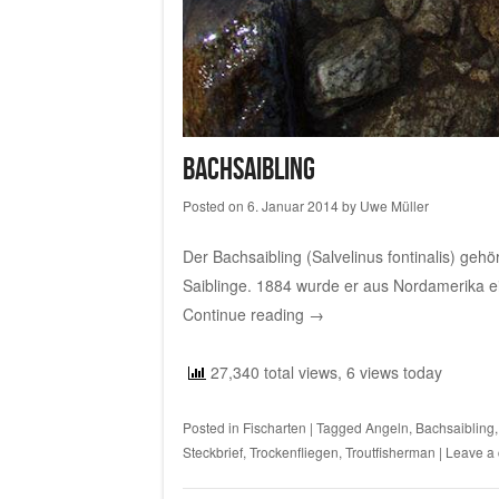
Bachsaibling
Posted on
6. Januar 2014
by
Uwe Müller
Der Bachsaibling (Salvelinus fontinalis) geh
Saiblinge. 1884 wurde er aus Nordamerika ei
Continue reading
→
27,340 total views, 6 views today
Posted in
Fischarten
|
Tagged
Angeln
,
Bachsaibling
Steckbrief
,
Trockenfliegen
,
Troutfisherman
|
Leave a