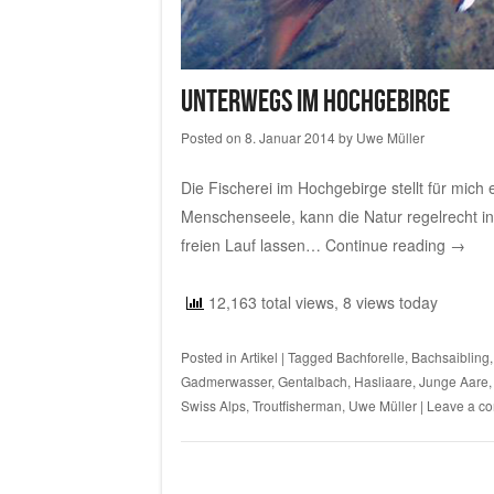
Unterwegs im Hochgebirge
Posted on
8. Januar 2014
by
Uwe Müller
Die Fischerei im Hochgebirge stellt für mich
Menschenseele, kann die Natur regelrecht i
freien Lauf lassen…
Continue reading
→
12,163 total views, 8 views today
Posted in
Artikel
|
Tagged
Bachforelle
,
Bachsaibling
Gadmerwasser
,
Gentalbach
,
Hasliaare
,
Junge Aare
Swiss Alps
,
Troutfisherman
,
Uwe Müller
|
Leave a c