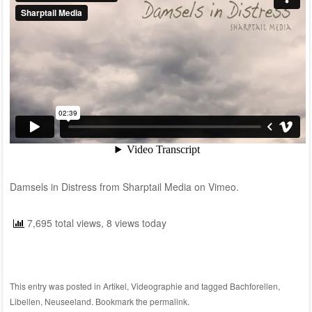
Damsels in Distress
from
Sharptail Media
on
Vimeo
.
7,695 total views, 8 views today
This entry was posted in
Artikel
,
Videographie
and tagged
Bachforellen
,
Libellen
,
Neuseeland
. Bookmark the
permalink
.