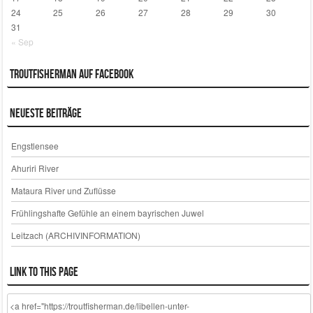
24
25
26
27
28
29
30
31
« Sep
Troutfisherman auf Facebook
Neueste Beiträge
Engstlensee
Ahuriri River
Mataura River und Zuflüsse
Frühlingshafte Gefühle an einem bayrischen Juwel
Leitzach (ARCHIVINFORMATION)
Link to this page