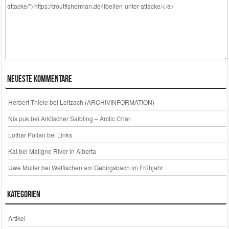
Neueste Kommentare
Herbert Thiele
bei
Leitzach (ARCHIVINFORMATION)
Nis puk
bei
Arktischer Saibling – Arctic Char
Lothar Pollan
bei
Links
Kai
bei
Maligne River in Alberta
Uwe Müller
bei
Watfischen am Gebirgsbach im Frühjahr
Kategorien
Artikel