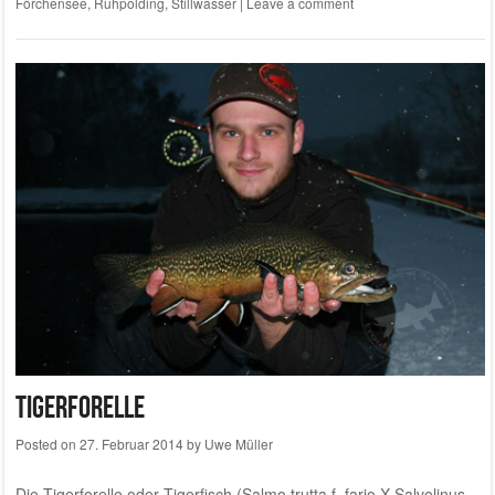
Förchensee
,
Ruhpolding
,
Stillwasser
|
Leave a comment
Tigerforelle
Posted on
27. Februar 2014
by
Uwe Müller
Die Tigerforelle oder Tigerfisch (Salmo trutta f. fario X Salvelinus