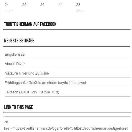
24
25
26
27
28
« Jan
Mrz »
Troutfisherman auf Facebook
Neueste Beiträge
Engstlensee
Ahuriri River
Mataura River und Zuflüsse
Frühlingshafte Gefühle an einem bayrischen Juwel
Leitzach (ARCHIVINFORMATION)
Link to this page